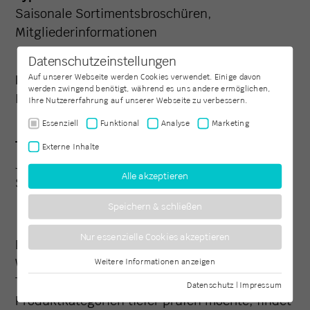
Saisonale Sortimentsbroschüren,
Mitgliederinformationen
Datenschutzeinstellungen
Produkt:
Auf unserer Webseite werden Cookies verwendet. Einige davon
werden zwingend benötigt, während es uns andere ermöglichen,
Kataloge
Ihre Nutzererfahrung auf unserer Webseite zu verbessern.
Essenziell
Funktional
Analyse
Marketing
Typischer Einsatz:
Externe Inhalte
Jahres- oder Saisonkataloge mit hoher
Alle akzeptieren
Seitenzahl
Speichern & schließen
Nur essenzielle Cookies akzeptieren
Diese Print-Produkte sind über FLOW als
Web2Print Aufträge mit personalisierbaren
Weitere Informationen anzeigen
Essenziell
Templates verfügbar. Wer einzelne
Essenzielle Cookies werden für grundlegende Funktionen der
Datenschutz
|
Impressum
Webseite benötigt. Dadurch ist gewährleistet, dass die Webseite
Produktkategorien tiefer prüfen möchte, findet
einwandfrei funktioniert.