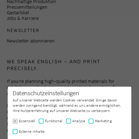
Nachhaltige Produktion
Pressemitteilungen
Gastartikel
Jobs & Karriere
NEWSLETTER
Newsletter abonnieren
WE SPEAK ENGLISH – AND PRINT
PRECISELY.
If you're planning high-quality printed materials for
exhibitions, sales teams or international events in Germany,
Datenschutzeinstellungen
we're here to support you – reliably, clearly, on schedule.
Auf unserer Webseite werden Cookies verwendet. Einige davon
Established in 1994, Colour Connection is one of the leading
werden zwingend benötigt, während es uns andere ermöglichen,
Ihre Nutzererfahrung auf unserer Webseite zu verbessern.
digital print providers in the Frankfurt region – with a focus
on professional clients, custom formats and coordinated
Essenziell
Funktional
Analyse
Marketing
logistics. Get in touch – we’ll respond within one working
day.
Externe Inhalte