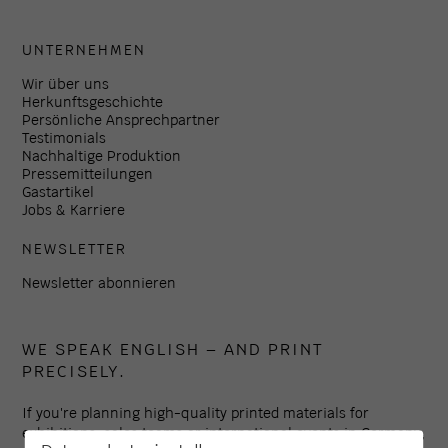
UNTERNEHMEN
Wir über uns
Herkunftsgeschichte
Persönliche Ansprechpartner
Testimonials
Nachhaltige Produktion
Pressemitteilungen
Gastartikel
Jobs & Karriere
NEWSLETTER
Newsletter abonnieren
WE SPEAK ENGLISH – AND PRINT
PRECISELY.
If you're planning high-quality printed materials for
exhibitions, sales teams or international events in Germany,