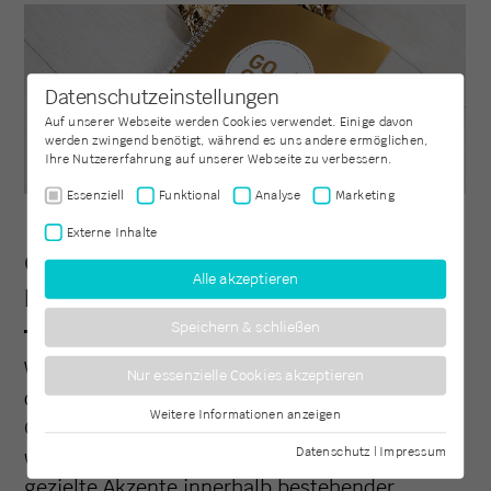
Datenschutzeinstellungen
Auf unserer Webseite werden Cookies verwendet. Einige davon
werden zwingend benötigt, während es uns andere ermöglichen,
Ihre Nutzererfahrung auf unserer Webseite zu verbessern.
Essenziell
Funktional
Analyse
Marketing
Externe Inhalte
GANZ IN WEISS ODER P
Alle akzeptieren
UNKTGENAU EINGESETZT.
Speichern & schließen
Weißdruck funktioniert als Fläche, als Kontrast
Nur essenzielle Cookies akzeptieren
oder als feine Struktur – je nachdem, was Ihre
Weitere Informationen anzeigen
Essenziell
Gestaltung verlangt. Auf Wunsch realisieren
Essenzielle Cookies werden für grundlegende Funktionen der
Datenschutz
|
Impressum
wir Projekte ganz in Weiß – oder setzen
Webseite benötigt. Dadurch ist gewährleistet, dass die Webseite
gezielte Akzente innerhalb bestehender
einwandfrei funktioniert.