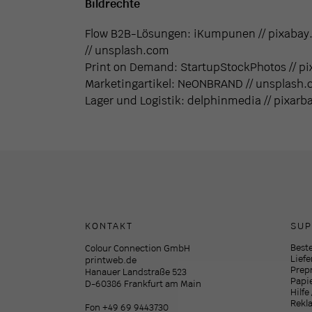
Bildrechte
Flow B2B-Lösungen: iKumpunen // pixabay.
// unsplash.com
Print on Demand: StartupStockPhotos // p
Marketingartikel: NeONBRAND // unsplash.
Lager und Logistik: delphinmedia // pixarb
KONTAKT
SUP
Beste
Colour Connection GmbH
Lief
printweb.de
Prep
Hanauer Landstraße 523
Papi
D-60386 Frankfurt am Main
Hilfe
Rekl
Fon +49 69 9443730