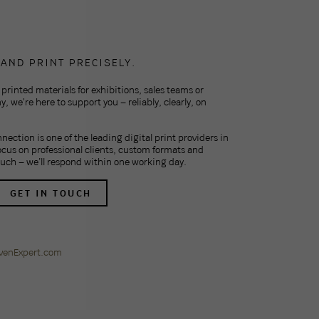
AND PRINT PRECISELY.
 printed materials for exhibitions, sales teams or
, we're here to support you – reliably, clearly, on
nection is one of the leading digital print providers in
focus on professional clients, custom formats and
touch – we’ll respond within one working day.
GET IN TOUCH
venExpert.com