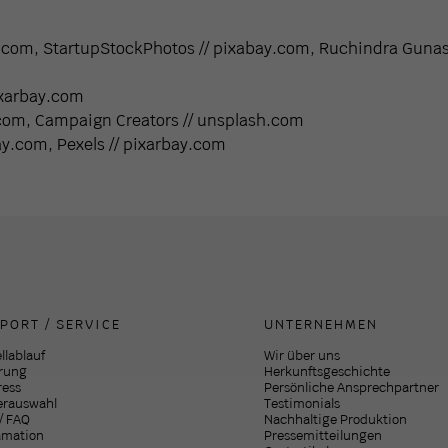
com, StartupStockPhotos // pixabay.com, Ruchindra Gunas
ixarbay.com
com, Campaign Creators // unsplash.com
ay.com, Pexels // pixarbay.com
PORT / SERVICE
UNTERNEHMEN
llablauf
Wir über uns
erung
Herkunftsgeschichte
ress
Persönliche Ansprechpartner
erauswahl
Testimonials
 / FAQ
Nachhaltige Produktion
amation
Pressemitteilungen