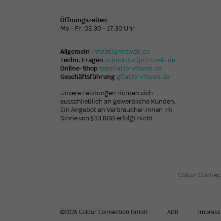
Öffnungszeiten
Mo - Fr: 08.30 - 17.30 Uhr
Allgemein
info(at)printweb.de
Techn. Fragen
support(at)printweb.de
Online-Shop
team(at)printweb.de
Geschäftsführung
gf(at)printweb.de
Unsere Leistungen richten sich
ausschließlich an gewerbliche Kunden.
Ein Angebot an Verbraucher:innen im
Sinne von § 13 BGB erfolgt nicht.
Colour Connec
©2026 Colour Connection GmbH
AGB
Impres