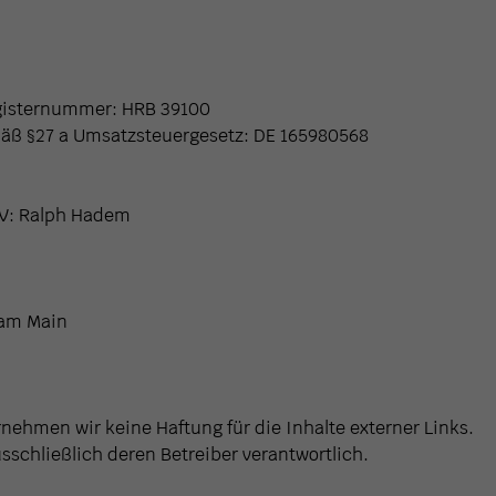
egisternummer: HRB 39100
ß §27 a Umsatzsteuergesetz: DE 165980568
tV: Ralph Hadem
 am Main
ernehmen wir keine Haftung für die Inhalte externer Links.
usschließlich deren Betreiber verantwortlich.