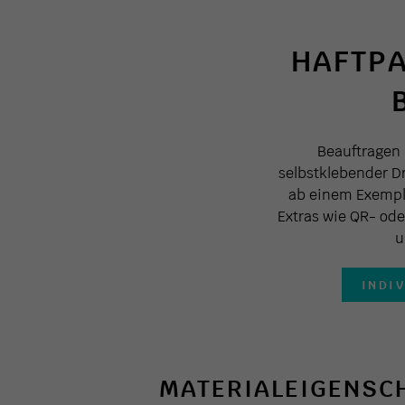
HAFTP
Beauftragen 
selbstklebender D
ab einem Exempla
Extras wie QR- ode
u
INDI
MATERIALEIGENSCH