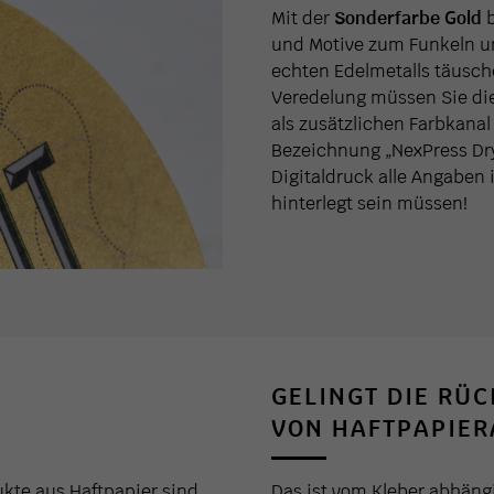
Mit der
Sonderfarbe Gold
b
und Motive zum Funkeln u
echten Edelmetalls täusch
Veredelung müssen Sie die
als zusätzlichen Farbkanal
Bezeichnung „NexPress Dry
Digitaldruck alle Angabe
hinterlegt sein müssen!
GELINGT DIE RÜ
VON HAFTPAPIER
kte aus Haftpapier sind
Das ist vom Kleber abhän