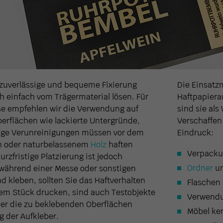
e zuverlässige und bequeme Fixierung
Die Einsatz
h einfach vom Trägermaterial lösen. Für
Haftpapierau
e empfehlen wir die Verwendung auf
sind sie als
berflächen wie lackierte Untergründe,
Verschaffen
tige Verunreinigungen müssen vor dem
Eindruck:
on oder naturbelassenem
Holz
haften
Verpacku
urzfristige Platzierung ist jedoch
Ordner
u
 während einer Messe oder sonstigen
 kleben, sollten Sie das Haftverhalten
Flaschen 
inem Stück drucken, sind auch Testobjekte
Verwendu
röber die zu beklebenden Oberflächen
Möbel ke
g der Aufkleber.