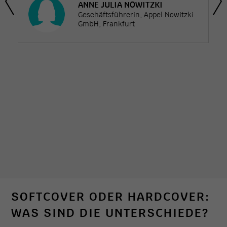
schnelle Lieferung, das nächste Projekt
kommt bestimmt ;).“
ki
NADINE SUDMEYER
Inhaberin, Nadine Sudmeyer
Design, Nienburg
SOFTCOVER ODER HARDCOVER:
WAS SIND DIE UNTERSCHIEDE?