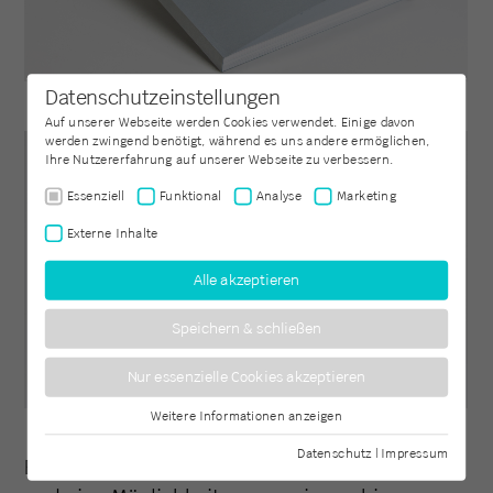
Datenschutzeinstellungen
Auf unserer Webseite werden Cookies verwendet. Einige davon
werden zwingend benötigt, während es uns andere ermöglichen,
Ihre Nutzererfahrung auf unserer Webseite zu verbessern.
Essenziell
Funktional
Analyse
Marketing
Externe Inhalte
Alle akzeptieren
Speichern & schließen
Nur essenzielle Cookies akzeptieren
Weitere Informationen anzeigen
Essenziell
Essenzielle Cookies werden für grundlegende Funktionen der
Datenschutz
|
Impressum
Beide Bilder unten zeigen das gleiche Ergebnis
Webseite benötigt. Dadurch ist gewährleistet, dass die Webseite
einwandfrei funktioniert.