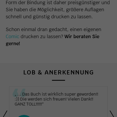
Form der Bindung ist daher preisgünstiger und
Sie haben die Möglichkeit, größere Auflagen
schnell und günstig drucken zu lassen.
Schon einmal dran gedacht, einen eigenen
Comic
drucken zu lassen?
Wir beraten Sie
gerne!
LOB & ANERKENNUNG
!
„ ... die Büchlein sind am Freitag
wohlbehalten angekommen – ich bin
begeistert! Der Relieflack sieht super aus
und die Farben sind sehr schön geworden :)
Vielen Dank für die tolle Beratung und die