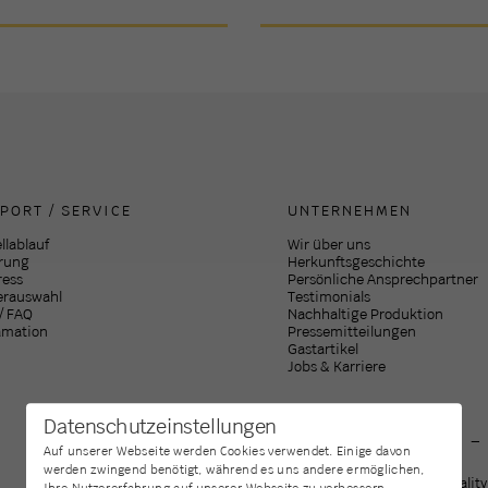
PORT / SERVICE
UNTERNEHMEN
llablauf
Wir über uns
erung
Herkunftsgeschichte
ress
Persönliche Ansprechpartner
erauswahl
Testimonials
 / FAQ
Nachhaltige Produktion
amation
Pressemitteilungen
Gastartikel
Jobs & Karriere
Datenschutzeinstellungen
WE SPEAK ENGLISH – 
Auf unserer Webseite werden Cookies verwendet. Einige davon
werden zwingend benötigt, während es uns andere ermöglichen,
If you're planning high-quality
Ihre Nutzererfahrung auf unserer Webseite zu verbessern.