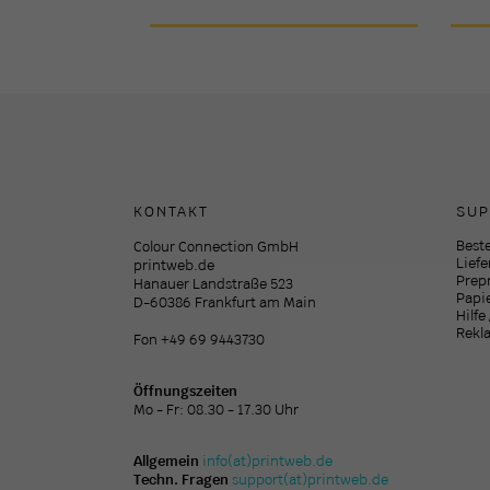
KONTAKT
SUP
Beste
Colour Connection GmbH
Lief
printweb.de
Prep
Hanauer Landstraße 523
Papi
D-60386 Frankfurt am Main
Hilfe
Rekl
Fon +49 69 9443730
Öffnungszeiten
Mo - Fr: 08.30 - 17.30 Uhr
Allgemein
info(at)printweb.de
Techn. Fragen
support(at)printweb.de