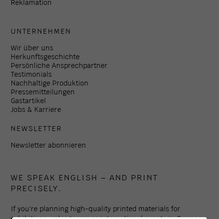
Reklamation
UNTERNEHMEN
Wir über uns
Herkunftsgeschichte
Persönliche Ansprechpartner
Testimonials
Nachhaltige Produktion
Pressemitteilungen
Gastartikel
Jobs & Karriere
NEWSLETTER
Newsletter abonnieren
WE SPEAK ENGLISH – AND PRINT
PRECISELY.
If you're planning high-quality printed materials for
exhibitions, sales teams or international events in Germany,