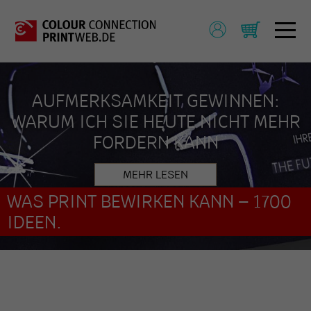
AUFMERKSAMKEIT GEWINNEN:
WARUM ICH SIE HEUTE NICHT MEHR
FORDERN KANN
MEHR LESEN
WAS PRINT BEWIRKEN KANN – 1700
IDEEN.