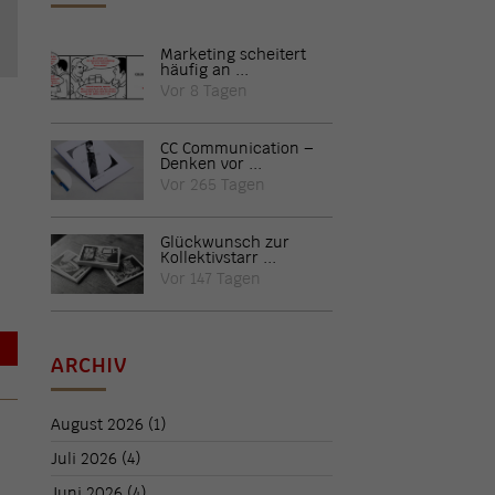
Marketing scheitert
häufig an ...
Vor 8 Tagen
CC Communication –
Denken vor ...
Vor 265 Tagen
Glückwunsch zur
Kollektivstarr ...
Vor 147 Tagen
→
ARCHIV
August 2026
(1)
Juli 2026
(4)
Juni 2026
(4)