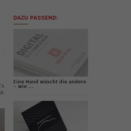
DAZU PASSEND:
→
.
Eine Hand wäscht die andere
’s
– wie ...
ch