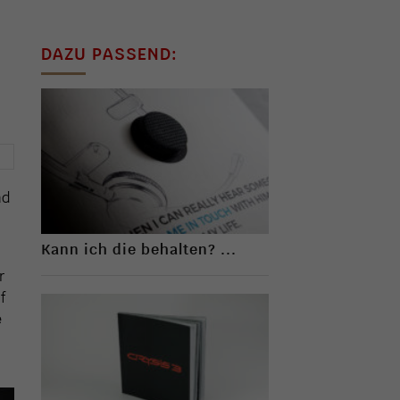
DAZU PASSEND:
→
nd
Kann ich die behalten? ...
r
f
e