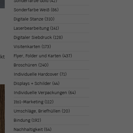
Sonderfarbe Gold
(42)
Sonderfarbe Weiß
(86)
Digitale Stanze
(310)
Laserbearbeitung
(141)
Digitaler Siebdruck
(128)
Visitenkarten
(173)
Flyer, Folder und Karten
(437)
ekt
Broschüren
(240)
Individuelle Hardcover
(71)
Displays + Schilder
(44)
Individuelle Verpackungen
(64)
1to1-Marketing
(112)
Umschläge, Briefhüllen
(20)
Bindung
(192)
Nachhaltigkeit
(54)