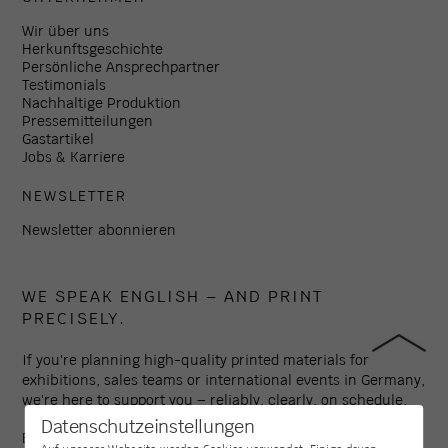
Wir über uns
Herkunftsgeschichte
Persönliche Ansprechpartner
Testimonials
Nachhaltige Produktion
Pressemitteilungen
Gastartikel
Jobs & Karriere
NEWSLETTER
Newsletter abonnieren
WE SPEAK ENGLISH – AND PRINT
PRECISELY.
If you're planning high-quality printed materials for
exhibitions, sales teams or international events in Germany,
we're here to support you – reliably, clearly, on schedule.
Datenschutzeinstellungen
Established in 1994, Colour Connection is one of the leading