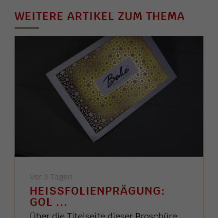
WEITERE ARTIKEL ZUM THEMA
Vor 3 Tagen
HEISSFOLIENPRÄGUNG: G
OL ...
Über die Titelseite dieser Broschüre