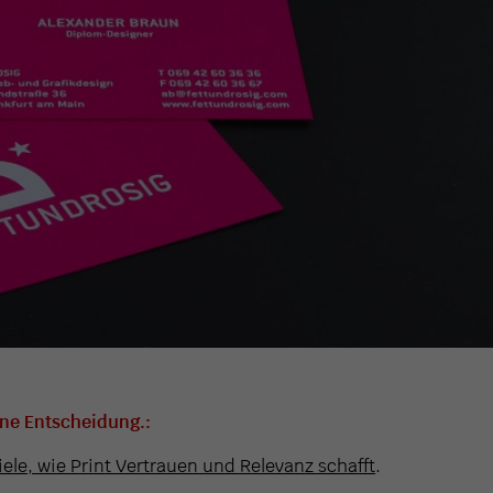
ine Entscheidung.:
iele, wie Print Vertrauen und Relevanz schafft
.