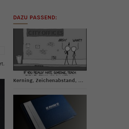
DAZU PASSEND:
→
rt.
Kerning, Zeichenabstand, ...