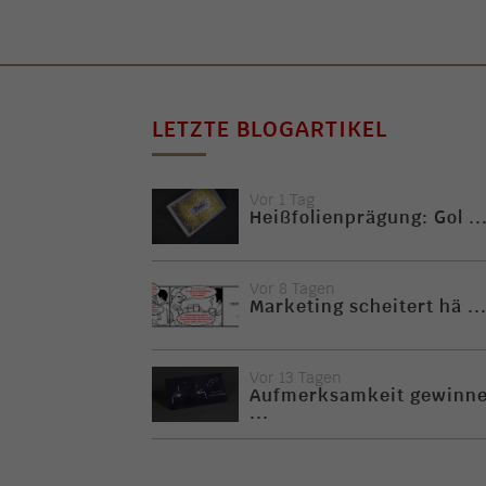
LETZTE BLOGARTIKEL
Vor 1 Tag
Heißfolienprägung: Gol ..
Vor 8 Tagen
Marketing scheitert hä ..
Vor 13 Tagen
Aufmerksamkeit gewinn
...