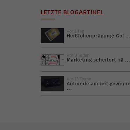
LETZTE BLOGARTIKEL
Vor 1 Tag
Heißfolienprägung: Gol ..
Vor 8 Tagen
Marketing scheitert hä ..
Vor 13 Tagen
Aufmerksamkeit gewinn
...