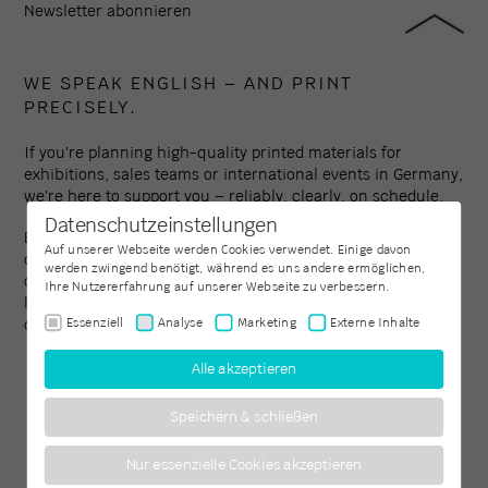
Newsletter abonnieren
WE SPEAK ENGLISH – AND PRINT
PRECISELY.
If you're planning high-quality printed materials for
exhibitions, sales teams or international events in Germany,
we're here to support you – reliably, clearly, on schedule.
Datenschutzeinstellungen
Established in 1994, Colour Connection is one of the leading
Auf unserer Webseite werden Cookies verwendet. Einige davon
digital print providers in the Frankfurt region – with a focus
werden zwingend benötigt, während es uns andere ermöglichen,
on professional clients, custom formats and coordinated
Ihre Nutzererfahrung auf unserer Webseite zu verbessern.
logistics. Get in touch – we’ll respond within one working
day.
Essenziell
Analyse
Marketing
Externe Inhalte
Alle akzeptieren
GET IN TOUCH
Speichern & schließen
Colour Connection GmbH, printweb.de
hat
4,91
von
5
Nur essenzielle Cookies akzeptieren
Sternen
|
643
Bewertungen auf ProvenExpert.com