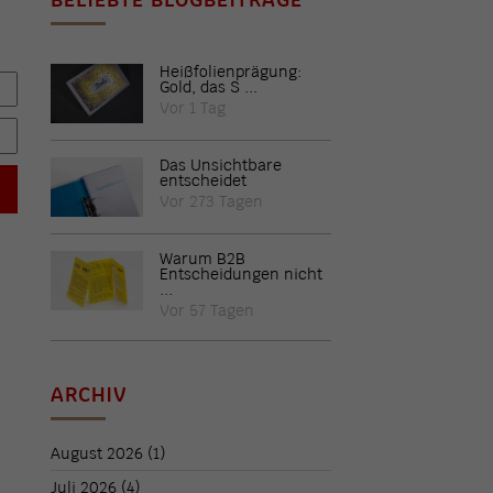
Heißfolienprägung:
Gold, das S ...
Vor 1 Tag
Das Unsichtbare
entscheidet
Vor 273 Tagen
Warum B2B
Entscheidungen nicht
...
Vor 57 Tagen
ARCHIV
August 2026
(1)
Juli 2026
(4)