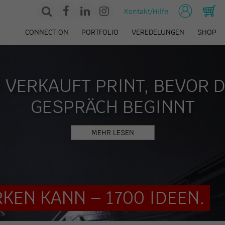
Mein Account
Zum W
Suche
Printweb.de
Colour
Printweb.de
Kontakt/Hilfe
öffnen/schließen
auf
Connection
auf
CONNECTION
PORTFOLIO
VEREDELUNGEN
SHOP
Facebook
GmbH
Instagram
auf
LinkedIn
Brauchen Sie Hilfe?
 VERKAUFT PRINT, BEVOR 
Telefonisch
GESPRÄCH BEGINNT
Per E-Mail
info(at)printweb.de
MEHR LESEN
KEN KANN – 1700 IDEEN.