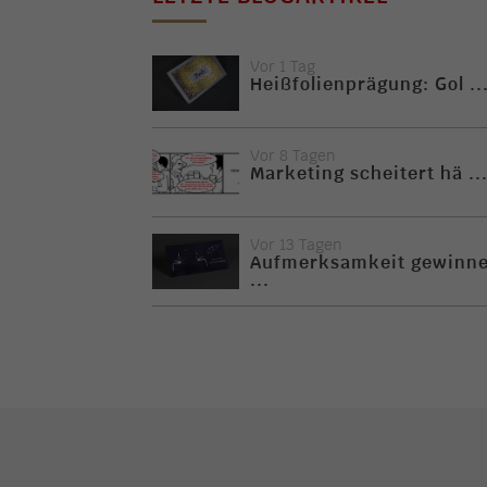
Vor 1 Tag
Heißfolienprägung: Gol ..
Vor 8 Tagen
Marketing scheitert hä ..
Vor 13 Tagen
Aufmerksamkeit gewinn
...