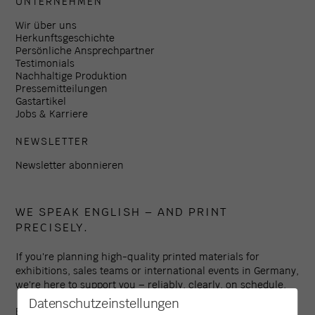
UNTERNEHMEN
Wir über uns
Herkunftsgeschichte
Persönliche Ansprechpartner
Testimonials
Nachhaltige Produktion
Pressemitteilungen
Gastartikel
Jobs & Karriere
NEWSLETTER
Newsletter abonnieren
WE SPEAK ENGLISH – AND PRINT
PRECISELY.
If you're planning high-quality printed materials for
exhibitions, sales teams or international events in Germany,
we're here to support you – reliably, clearly, on schedule.
Datenschutzeinstellungen
Established in 1994, Colour Connection is one of the leading