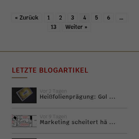
« Zurück
1
2
3
4
5
6
…
13
Weiter »
LETZTE BLOGARTIKEL
Vor 2 Tagen
Heißfolienprägung: Gol ...
Vor 9 Tagen
Marketing scheitert hä ...