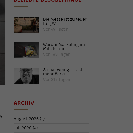
Die Messe ist zu teuer
für „Wi ...
Vor 49 Tagen
Warum Marketing im
Mittelstand ...
Vor 189 Tagen
So hat weniger Last
mehr Wirku ...
Vor 314 Tagen
ARCHIV
.
n,
August 2026
(1)
n
Juli 2026
(4)