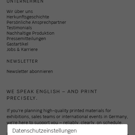
UNTERNEHMEN
Wir über uns
Herkunftsgeschichte
Persönliche Ansprechpartner
Testimonials
Nachhaltige Produktion
Pressemitteilungen
Gastartikel
Jobs & Karriere
NEWSLETTER
Newsletter abonnieren
WE SPEAK ENGLISH – AND PRINT
PRECISELY.
If you're planning high-quality printed materials for
exhibitions, sales teams or international events in Germany,
we're here to support you – reliably, clearly, on schedule.
Datenschutzeinstellungen
Established in 1994, Colour Connection is one of the leading