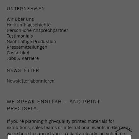
UNTERNEHMEN
Wir über uns
Herkunftsgeschichte
Persönliche Ansprechpartner
Testimonials
Nachhaltige Produktion
Pressemitteilungen
Gastartikel
Jobs & Karriere
NEWSLETTER
Newsletter abonnieren
WE SPEAK ENGLISH – AND PRINT
PRECISELY.
If you're planning high-quality printed materials for
exhibitions, sales teams or international events in Germany,
we're here to support you – reliably, clearly, on schedule.