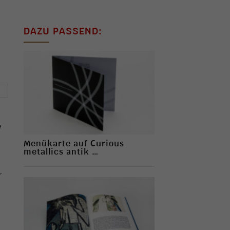
DAZU PASSEND:
→
e
Menükarte auf Curious
metallics antik …
r
.