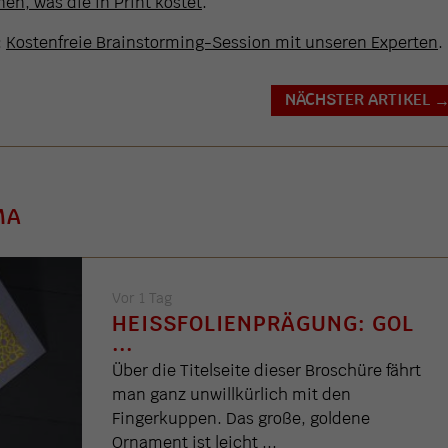
en, was die in Print kostet
.
:
Kostenfreie Brainstorming-Session mit unseren Experten
.
NÄCHSTER ARTIKEL
MA
Vor 1 Tag
HEISSFOLIENPRÄGUNG: GOL .
..
Über die Titelseite dieser Broschüre fährt
man ganz unwillkürlich mit den
Fingerkuppen. Das große, goldene
Ornament ist leicht ...