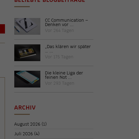
CC Communication –
Denken vor ...
→
Vor 264 Tagen
„Das klären wir später
… ...
Vor 175 Tagen
Die kleine Liga der
feinen Not ...
Vor 293 Tagen
ARCHIV
August 2026
(1)
Juli 2026
(4)