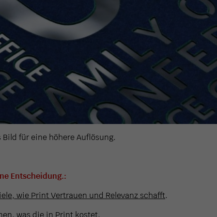
s Bild für eine höhere Auflösung.
ine Entscheidung.:
iele, wie Print Vertrauen und Relevanz schafft
.
en, was die in Print kostet
.