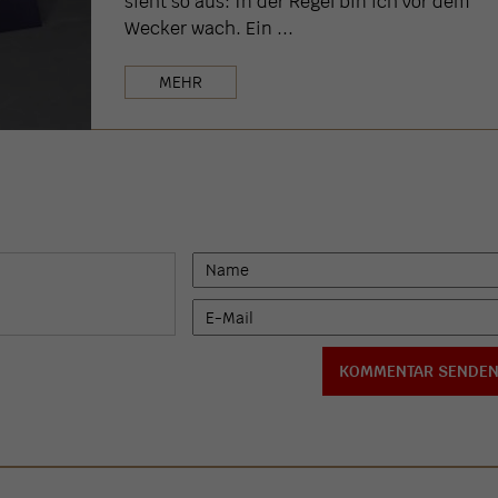
sieht so aus: In der Regel bin ich vor dem
Wecker wach. Ein ...
MEHR