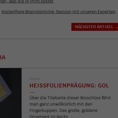
en, was die in Print kostet
.
:
Kostenfreie Brainstorming-Session mit unseren Experten
.
NÄCHSTER ARTIKEL
MA
Heute
HEISSFOLIENPRÄGUNG: GOL .
..
Über die Titelseite dieser Broschüre fährt
man ganz unwillkürlich mit den
Fingerkuppen. Das große, goldene
Ornament ist leicht ...