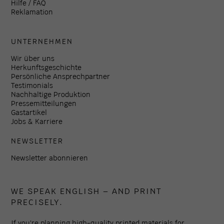
Hilfe / FAQ
Reklamation
UNTERNEHMEN
Wir über uns
Herkunftsgeschichte
Persönliche Ansprechpartner
Testimonials
Nachhaltige Produktion
Pressemitteilungen
Gastartikel
Jobs & Karriere
NEWSLETTER
Newsletter abonnieren
WE SPEAK ENGLISH – AND PRINT
PRECISELY.
If you're planning high-quality printed materials for