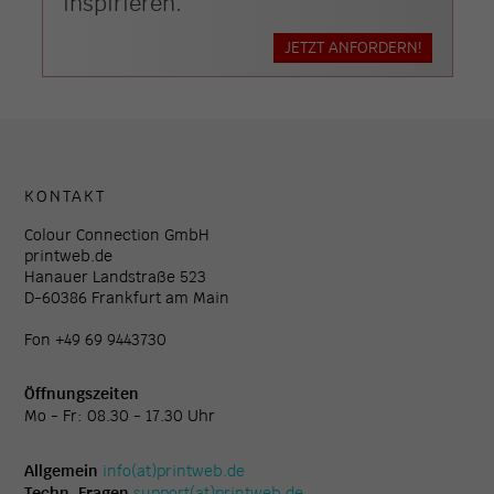
inspirieren.
JETZT ANFORDERN!
KONTAKT
Colour Connection GmbH
printweb.de
Hanauer Landstraße 523
D-60386 Frankfurt am Main
Fon +49 69 9443730
Öffnungszeiten
Mo - Fr: 08.30 - 17.30 Uhr
Allgemein
info(at)printweb.de
Techn. Fragen
support(at)printweb.de