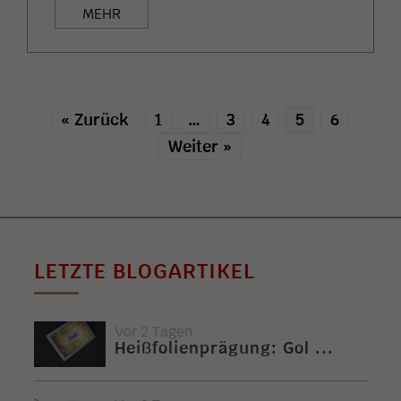
MEHR
« Zurück
1
…
3
4
5
6
Weiter »
LETZTE BLOGARTIKEL
Vor 2 Tagen
Heißfolienprägung: Gol ...