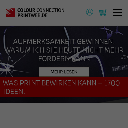
AUFMERKSAMKEIT GEWINNEN:
WARUM ICH SIE HEUTE NICHT MEHR
FORDERN KANN
MEHR LESEN
WAS PRINT BEWIRKEN KANN – 1700
IDEEN.