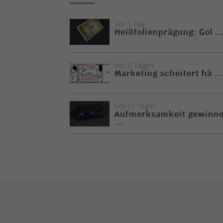
Vor 1 Tag
Heißfolienprägung: Gol ..
Vor 8 Tagen
Marketing scheitert hä ..
Vor 13 Tagen
Aufmerksamkeit gewinn
...