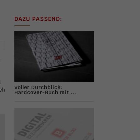
DAZU PASSEND:
→
n
d
Voller Durchblick:
ich
Hardcover-Buch mit ...