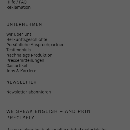
Hilfe / FAQ
Reklamation
UNTERNEHMEN
Wir über uns
Herkunftsgeschichte
Persönliche Ansprechpartner
Testimonials
Nachhaltige Produktion
Pressemitteilungen
Gastartikel
Jobs & Karriere
NEWSLETTER
Newsletter abonnieren
WE SPEAK ENGLISH – AND PRINT
PRECISELY.
If you're planning high-quality printed materials for