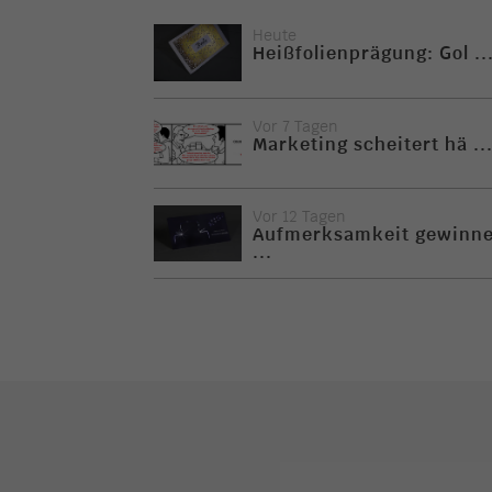
Heute
Heißfolienprägung: Gol ..
Vor 7 Tagen
Marketing scheitert hä ..
Vor 12 Tagen
Aufmerksamkeit gewinn
...