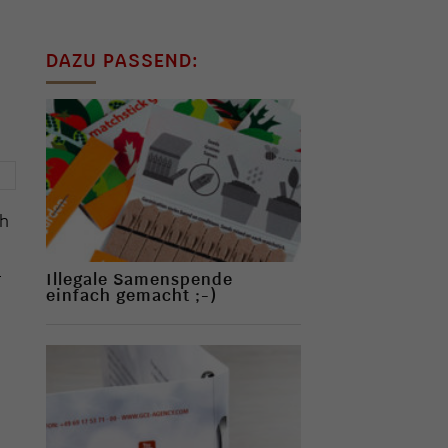
DAZU PASSEND:
→
ch
n
Illegale Samenspende
einfach gemacht ;-)