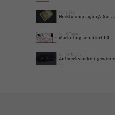
Vor 1 Tag
Heißfolienprägung: Gol ..
Vor 8 Tagen
Marketing scheitert hä ..
Vor 13 Tagen
Aufmerksamkeit gewinn
...