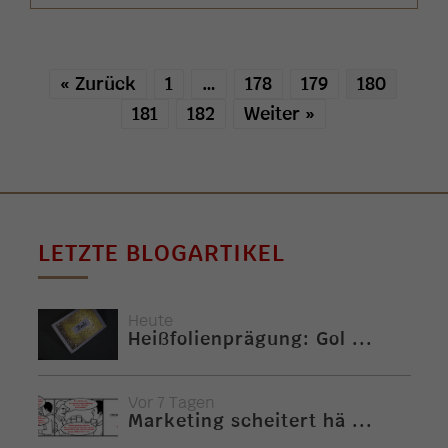
« Zurück
1
…
178
179
180
181
182
Weiter »
LETZTE BLOGARTIKEL
Heute
Heißfolienprägung: Gol ...
Vor 7 Tagen
Marketing scheitert hä ...