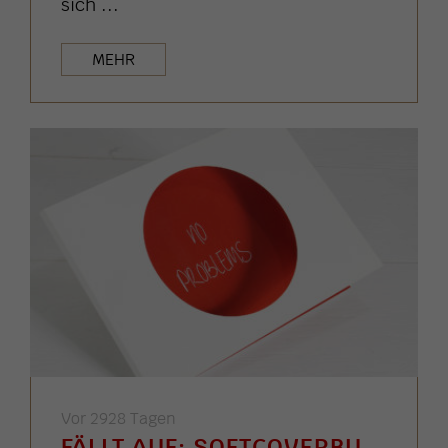
sich ...
MEHR
Vor 2928 Tagen
FÄLLT AUF: SOFTCOVERBU