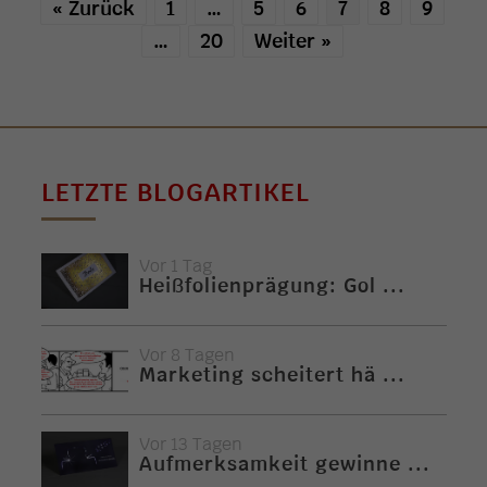
« Zurück
1
…
5
6
7
8
9
…
20
Weiter »
LETZTE BLOGARTIKEL
Vor 1 Tag
Heißfolienprägung: Gol ...
Vor 8 Tagen
Marketing scheitert hä ...
Vor 13 Tagen
Aufmerksamkeit gewinne ...